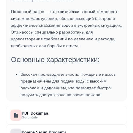
Пожарный насос — это критически важный компонент
систем пожаротушения, обеспечивающий быстрое и
эффективное снабжение водой в экстренных ситуациях.
Эти насосы специально разработаны для
удовлетворения требований по давлению и расходу,
необходимых для борьбы с огнем.
Основные характеристики:
Высокая производительность:
Пожарные насосы
предназначены для подачи воды с высоким
расходом и давлением, что позволяет быстро
получить доступ к воде во время пожара.
Долговечность:
Они изготовлены из качественных
материалов и спроектированы так, чтобы
PDF Döküman
выдерживать жесткие условия, обеспечивая
Görüntüle
надежность в экстренных ситуациях.
Автоматическая работа:
Многие пожарные насосы
Pompa Seçim Programı